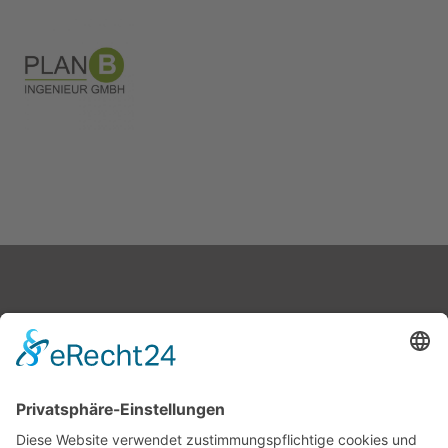
Arcuspark
DBH Hausverwaltung GmbH
Am Borsigturm 53
13507 Berlin